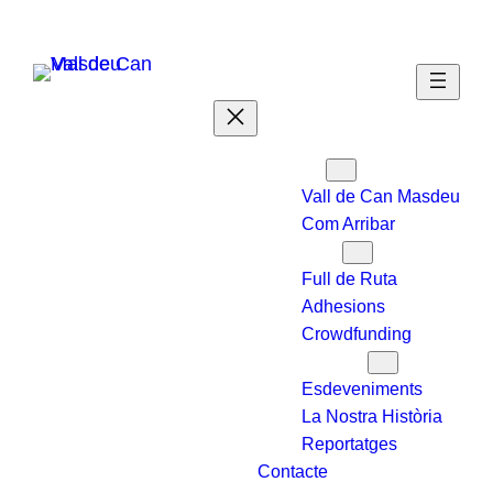
Vés
al
contingut
Qui Som
Vall de Can Masdeu
Com Arribar
Que volem
Full de Ruta
Adhesions
Crowdfunding
Saber-ne Més
Esdeveniments
La Nostra Història
Reportatges
Contacte