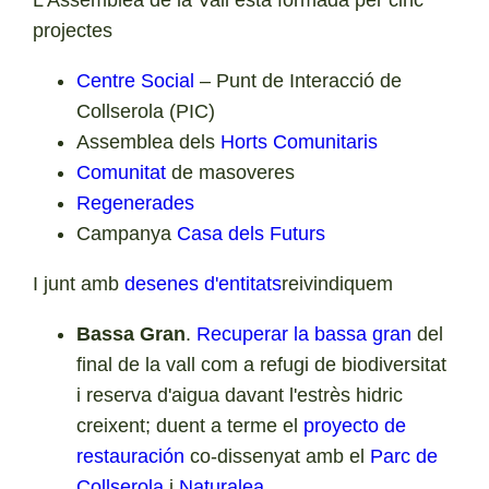
projectes
Centre Social
– Punt de Interacció de
Collserola (PIC)
Assemblea dels
Horts Comunitaris
Comunitat
de masoveres
Regenerades
Campanya
Casa dels Futurs
I junt amb
desenes d'entitats
reivindiquem
Bassa Gran
.
Recuperar la bassa gran
del
final de la vall com a refugi de biodiversitat
i reserva d'aigua davant l'estrès hidric
creixent; duent a terme el
proyecto de
restauración
co-dissenyat amb el
Parc de
Collserola
i
Naturalea