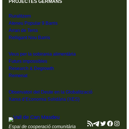
PROJECTES GERMANS
Ruralitzem
Ateneu Popular 9 Barris
Arran de Terra
Relligant Nou Barris
Veus per la sobirania alimentària
Futurs impossibles
Research & Degrowth
Remenat
Observatori del Deute en la Globalització
Xarxa d’Economia Solidària (XES)
Canal RSS
Telegram
Twitter
Facebo
Inst
Espai de cooperació comunitària