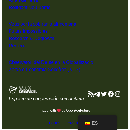
Arran de Terra
Relligant Nou Barris
Veus per la sobirania alimentària
Futurs impossibles
Research & Degrowth
Remenat
Observatori del Deute en la Globalització
Xarxa d’Economia Solidària (XES)
Feed RSS
Telegram
Twitter
Facebo
Inst
Espacio de cooperación comunitaria
made with
by OpenForFuture
ES
Política de Privacitat