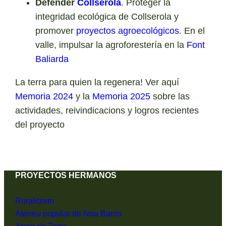
Defender
Collserola
. Proteger la
integridad ecológica de Collserola y
promover
proyectos agroecológicos
. En el
valle, impulsar la agroforestería en la
Font
Baliarda
La terra para quien la regenera! Ver aquí
Memoria 2024
y la
Memoria 2025
sobre las
actividades, reivindicacions y logros recientes
del proyecto
PROYECTOS HERMANOS
Ruralitzem
Ateneu popular de Nou Barris