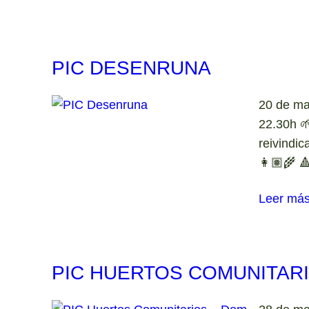
PIC DESENRUNA
20 de ma
22.30h 
reivindic
👩🏽‍🌾 
Leer má
PIC HUERTOS COMUNITARI