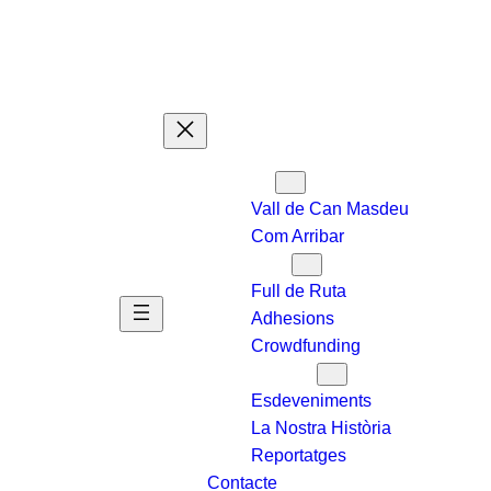
Qui Som
Vall de Can Masdeu
Com Arribar
Que volem
Full de Ruta
Adhesions
Crowdfunding
Saber-ne Més
Esdeveniments
La Nostra Història
Reportatges
Contacte