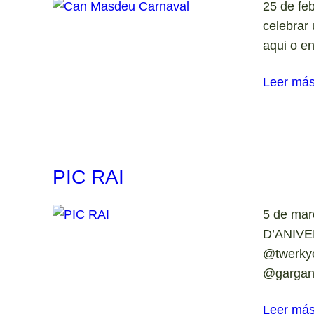
25 de fe
celebrar
aqui o e
Leer má
PIC RAI
5 de ma
D’ANIVER
@twerkyo
@gargan
Leer má