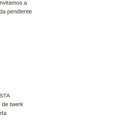
invitamos a
da pendiente
ESTA
 de twerk
rta