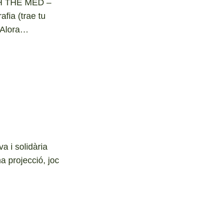
CH THE MED –
ia (trae tu
n Alora…
a i solidària
a projecció, joc