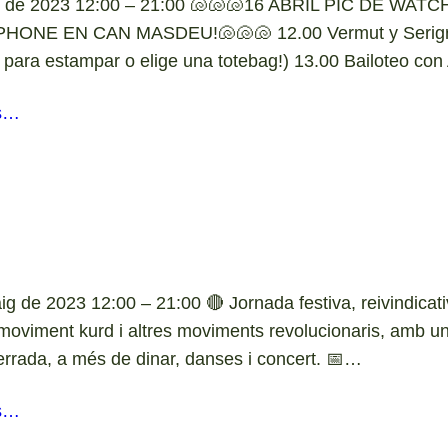
il de 2023 12:00 – 21:00 🐚🐚🐚16 ABRIL PIC DE WAT
HONE EN CAN MASDEU!🐚🐚🐚 12.00 Vermut y Serigraf
 para estampar o elige una totebag!) 13.00 Bailoteo co
s…
g de 2023 12:00 – 21:00 🔴 Jornada festiva, reivindicativ
moviment kurd i altres moviments revolucionaris, amb un
xerrada, a més de dinar, danses i concert. 📅…
s…