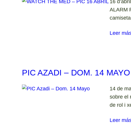
16 d’abr
ALARM P
camiseta
Leer má
PIC AZADI – DOM. 14 MAYO
14 de mai
sobre el 
de rol i 
Leer má