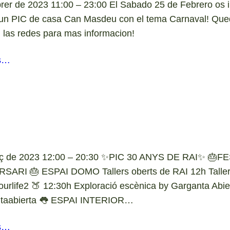
brer de 2023 11:00 – 23:00 El Sabado 25 de Febrero os 
 un PIC de casa Can Masdeu con el tema Carnaval! Que
n las redes para mas informacion!
s…
rç de 2023 12:00 – 20:30 ✨PIC 30 ANYS DE RAI✨ 🎂F
SARI 🎂 ESPAI DOMO Tallers oberts de RAI 12h Taller
urlife2 🍑 12:30h Exploració escènica by Garganta Abie
taabierta 👅 ESPAI INTERIOR…
s…