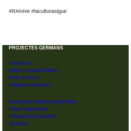
#RAIvive #laculturasigue
PROJECTES GERMANS
Ruralitzem
Ateneu Popular 9 Barris
Arran de Terra
Relligant Nou Barris
Veus per la sobirania alimentària
Futurs impossibles
Research & Degrowth
Remenat