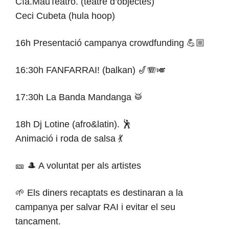
Cía.MauTeatro. (teatre d’objectes)
Ceci Cubeta (hula hoop)
16h Presentació campanya crowdfunding 💪🏼
16:30h FANFARRAI! (balkan) 🎷🪗🎺
17:30h La Banda Mandanga 🥁
18h Dj Lotine (afro&latin). 🕺
Animació i roda de salsa 💃
🎫 🎩 A voluntat per als artistes
🌱 Els diners recaptats es destinaran a la
campanya per salvar RAI i evitar el seu
tancament.