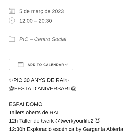
5 de març de 2023
12:00 – 20:30
PIC – Centro Social
ADD TO CALENDAR
Download ICS
Google Calendar
iCalendar
Office 365
Outlook Live
✨PIC 30 ANYS DE RAI✨
🎂FESTA D’ANIVERSARI 🎂
ESPAI DOMO
Tallers oberts de RAI
12h Taller de twerk @twerkyourlife2 🍑
12:30h Exploració escènica by Garganta Abierta