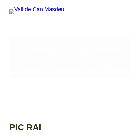
Vés
al
contingut
Centre Social
Horts Comunitaris
Comunitat
Regenerades
Casa dels Futurs
PIC RAI