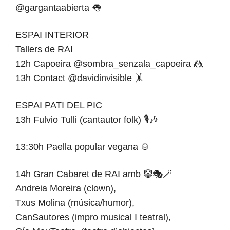
@gargantaabierta 👅
ESPAI INTERIOR
Tallers de RAI
12h Capoeira @sombra_senzala_capoeira 🤼
13h Contact @davidinvisible 🤸
ESPAI PATI DEL PIC
13h Fulvio Tulli (cantautor folk) 🎙️🎶
13:30h Paella popular vegana 🍲
14h Gran Cabaret de RAI amb 🤡🎭🪄
Andreia Moreira (clown),
Txus Molina (música/humor),
CanSautores (impro musical I teatral),