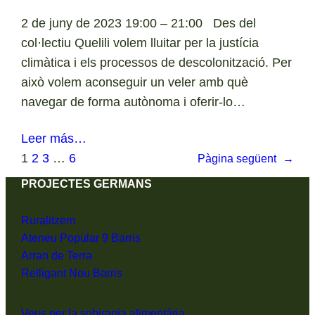
2 de juny de 2023 19:00 – 21:00 Des del
col·lectiu Quelili volem lluitar per la justícia
climàtica i els processos de descolonització. Per
això volem aconseguir un veler amb què
navegar de forma autònoma i oferir-lo…
Leer más…
1
2
3
…
6
Pàgina següent
→
PROJECTES GERMANS
Ruralitzem
Ateneu Popular 9 Barris
Arran de Terra
Relligant Nou Barris
Veus per la sobirania alimentària