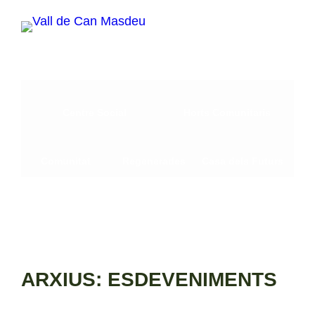
Vés
al
contingut
Centre Social
Horts Comunitaris
Comunitat
Regenerades
Casa dels Futurs
ARXIUS:
ESDEVENIMENTS