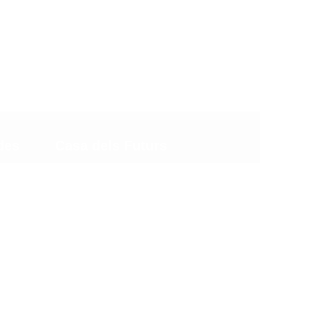
Qui Som
Que volem
Saber-ne Més
Contacte
des
Casa dels Futurs