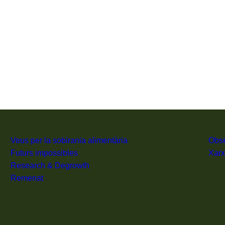
g
Veus per la sobirania alimentària
Obse
Futurs impossibles
Xarx
Research & Degrowth
Remenat