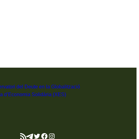
rvatori del Deute en la Globalització
a d’Economia Solidària (XES)
Canal RSS
Telegram
Twitter
Facebook
Instagram