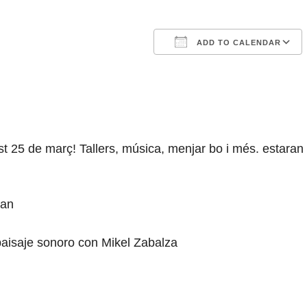
ADD TO CALENDAR
Download ICS
Google Calendar
iCalendar
Offi
 25 de març! Tallers, música, menjar bo i més. estaran 
man
paisaje sonoro con Mikel Zabalza