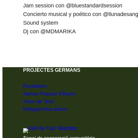
Jam session con @bluestandardsession
Concierto musical y poético con @llunadesan
Sound system
Dj con @MDMARIKA
PROJECTES GERMANS
Ruralitzem
Ateneu Popular 9 Barris
Arran de Terra
Relligant Nou Barris