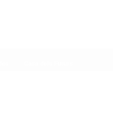
Qui Som
Que volem
Saber-ne Més
Contacte
des
Casa dels Futurs