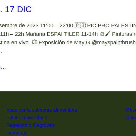
 17 DIC
sembre de 2023 11:00 – 22:00 🇵🇸 PIC PRO PALESTIN
 11h – 22h Mañana ESPAI TILER 11-14h 🎨🖌️ Pinturas re
stina en vivo. 💥 Exposición de May G @mayspaintbrush.
…
s…
Veus per la sobirania alimentària
Obse
Futurs impossibles
Xarx
Research & Degrowth
Remenat