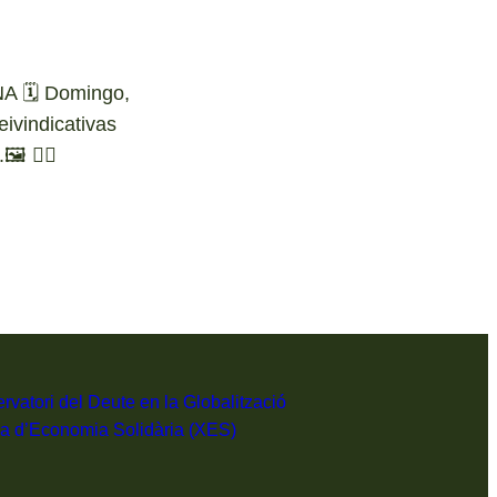
A 🗓️ Domingo,
ivindicativas
🖼️ ✋🏼
rvatori del Deute en la Globalització
a d’Economia Solidària (XES)