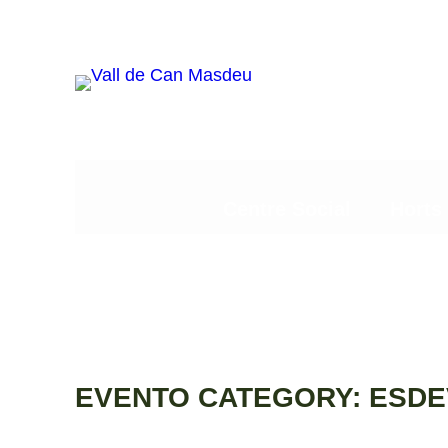
Vés
al
contingut
Centre Social
Horts
EVENTO CATEGORY:
ESDE