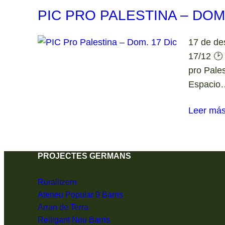
PIC PRO PALESTINA – DOM.
17 de de
17/12 🕑
pro Pale
Espacio
Leer má
PROJECTES GERMANS
Ruralitzem
Ateneu Popular 9 Barris
Arran de Terra
Relligant Nou Barris