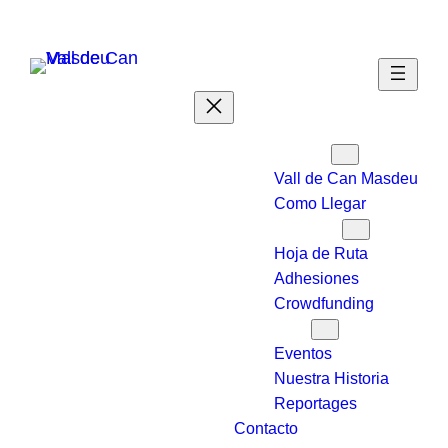
Saltar
al
contenido
Quién Somos
Vall de Can Masdeu
Como Llegar
Que Queremos
Hoja de Ruta
Adhesiones
Crowdfunding
Saber Más
Eventos
Nuestra Historia
Reportages
Contacto