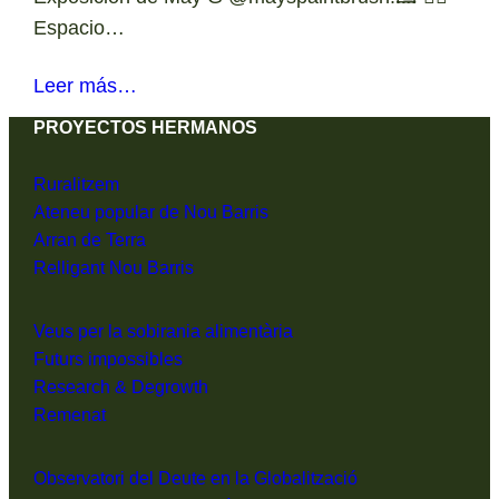
Espacio…
Leer más…
PROYECTOS HERMANOS
Ruralitzem
Ateneu popular de Nou Barris
Arran de Terra
Relligant Nou Barris
Veus per la sobirania alimentària
Futurs impossibles
Research & Degrowth
Remenat
Observatori del Deute en la Globalització