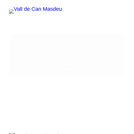
Vés
al
contingut
Centre Social
Horts Comunitaris
Comunitat
Regenerades
Casa dels Futurs