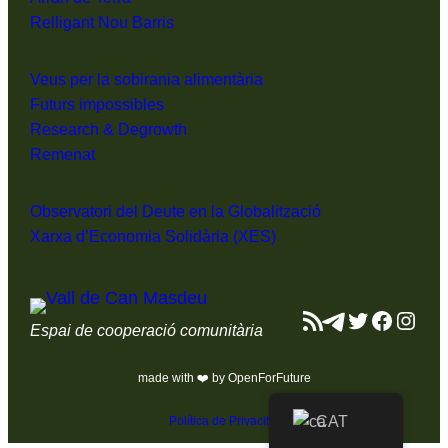
Relligant Nou Barris
Veus per la sobirania alimentària
Futurs impossibles
Research & Degrowth
Remenat
Observatori del Deute en la Globalització
Xarxa d’Economia Solidària (XES)
Canal RSS
Telegram
Twitter
Facebo
Inst
Espai de cooperació comunitària
made with ❤️ by OpenForFuture
CAT
Política de Privacitat