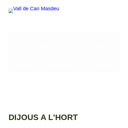
Vés
al
contingut
Centre Social
Horts Comunitaris
Comunitat
Regenerades
Casa dels Futurs
DIJOUS A L'HORT