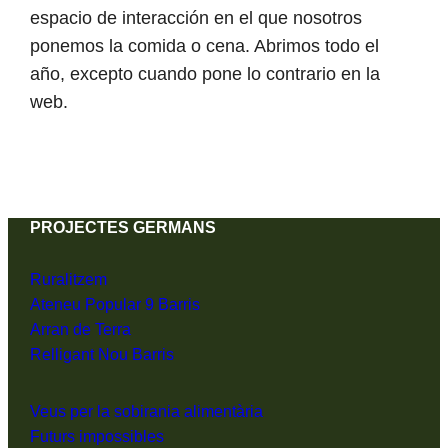
espacio de interacción en el que nosotros
ponemos la comida o cena. Abrimos todo el
año, excepto cuando pone lo contrario en la
web.
PROJECTES GERMANS
Ruralitzem
Ateneu Popular 9 Barris
Arran de Terra
Relligant Nou Barris
Veus per la sobirania alimentària
Futurs impossibles