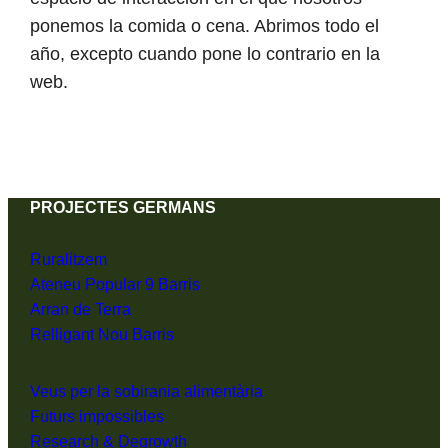
ponemos la comida o cena. Abrimos todo el
año, excepto cuando pone lo contrario en la
web.
PROJECTES GERMANS
Ruralitzem
Ateneu Popular 9 Barris
Arran de Terra
Relligant Nou Barris
Veus per la sobirania alimentària
Futurs impossibles
Research & Degrowth