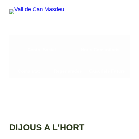
Vés
al
contingut
Centre Social
Horts Comunitaris
Comunitat
Regenerades
Casa dels Futurs
DIJOUS A L'HORT