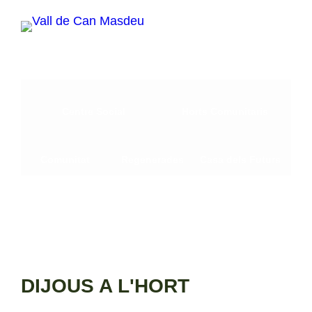
Vés
al
contingut
Centre Social
Horts Comunitaris
Comunitat
Regenerades
Casa dels Futurs
DIJOUS A L'HORT