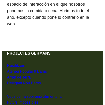
espacio de interacción en el que nosotros
ponemos la comida o cena. Abrimos todo el
año, excepto cuando pone lo contrario en la
web.
PROJECTES GERMANS
Ruralitzem
Ateneu Popular 9 Barris
Arran de Terra
Relligant Nou Barris
Veus per la sobirania alimentària
Futurs impossibles