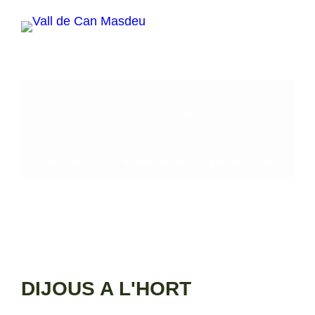
Vés
al
contingut
Centre Social
Horts Comunitaris
Comunitat
Regenerades
Casa dels Futurs
DIJOUS A L'HORT