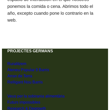
ponemos la comida o cena. Abrimos todo el
año, excepto cuando pone lo contrario en la
web.
PROJECTES GERMANS
Ruralitzem
Ateneu Popular 9 Barris
Arran de Terra
Relligant Nou Barris
Veus per la sobirania alimentària
Futurs impossibles
Research & Degrowth