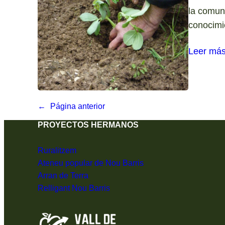
la comuni
conocimi
Leer má
←
Página anterior
PROYECTOS HERMANOS
Ruralitzem
Ateneu popular de Nou Barris
Arran de Terra
Relligant Nou Barris