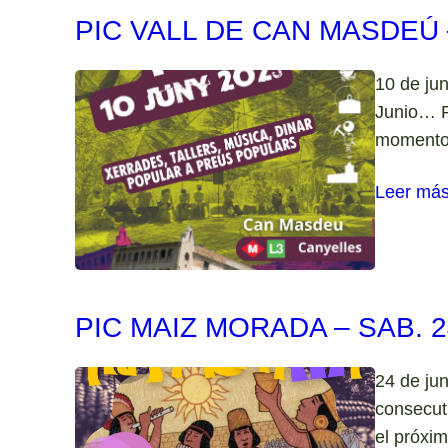
PIC VALL DE CAN MASDEÚ –
10 de ju
Junio… R
momento 
Leer má
PIC MAIZ MORADA – SAB. 2
24 de ju
consecuti
el próxim