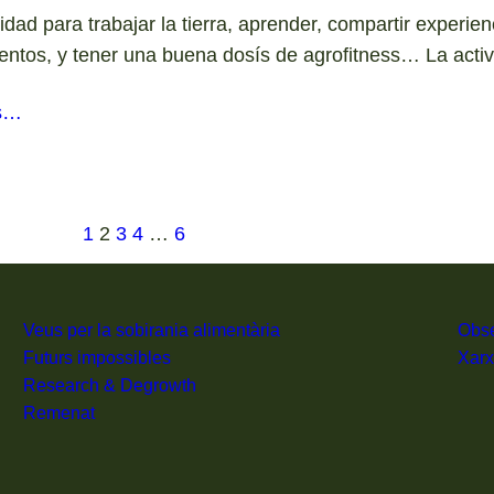
dad para trabajar la tierra, aprender, compartir experien
entos, y tener una buena dosís de agrofitness… La act
s…
1
2
3
4
…
6
Veus per la sobirania alimentària
Obse
Futurs impossibles
Xarx
Research & Degrowth
Remenat