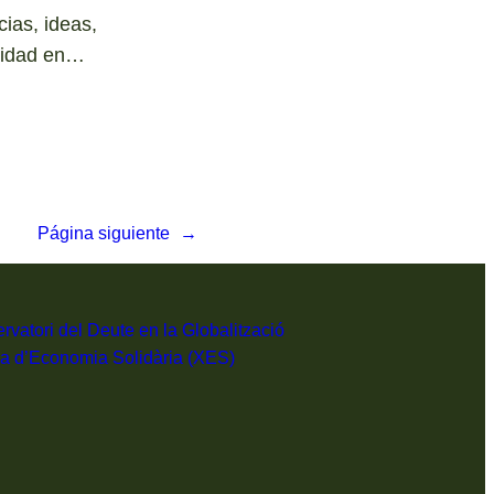
cias, ideas,
ividad en…
Página siguiente
→
rvatori del Deute en la Globalització
a d’Economia Solidària (XES)