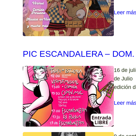
Leer má
PIC ESCANDALERA – DOM. 
16 de j
de Julio
edición d
Leer má