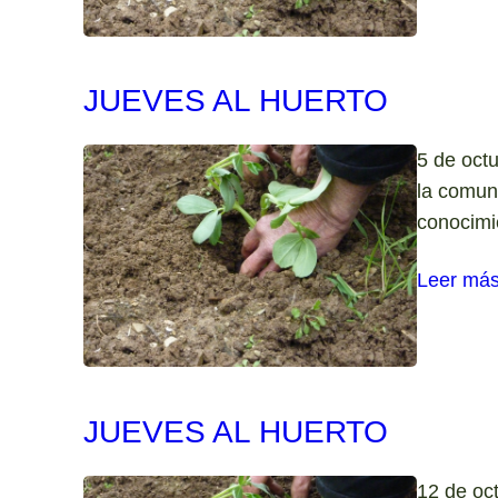
JUEVES AL HUERTO
5 de oct
la comuni
conocimi
Leer má
JUEVES AL HUERTO
12 de oc