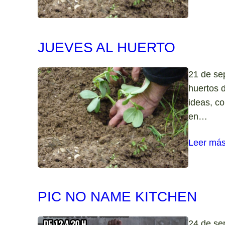
JUEVES AL HUERTO
21 de se
huertos d
ideas, c
en…
Leer má
PIC NO NAME KITCHEN
24 de se