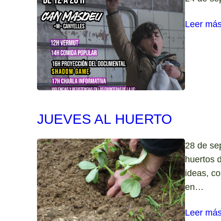
Leer má
JUEVES AL HUERTO
28 de se
huertos d
ideas, c
en…
Leer má