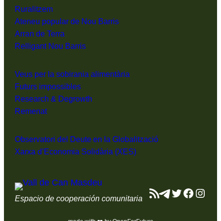
Ruralitzem
Ateneu popular de Nou Barris
Arran de Terra
Relligant Nou Barris
Veus per la sobirania alimentària
Futurs impossibles
Research & Degrowth
Remenat
Observatori del Deute en la Globalització
Xarxa d’Economia Solidària (XES)
Feed RSS
Telegram
Twitter
Facebo
Inst
Espacio de cooperación comunitaria