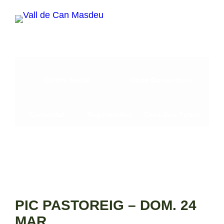
Vés
al
contingut
Centre Social
Horts Comunitaris
Comunitat
Regenerades
Casa dels Futurs
PIC PASTOREIG – DOM. 24
MAR