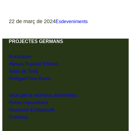
22 de març de 2024
Esdeveniments
PROJECTES GERMANS
Ruralitzem
Ateneu Popular 9 Barris
Arran de Terra
Relligant Nou Barris
Veus per la sobirania alimentària
Futurs impossibles
Research & Degrowth
Remenat