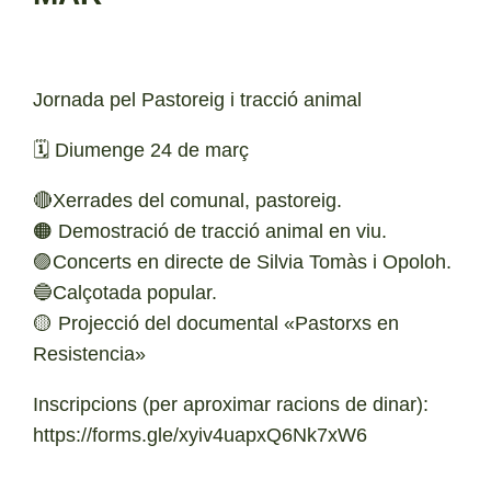
Jornada pel Pastoreig i tracció animal
🗓 Diumenge 24 de març
🔴Xerrades del comunal, pastoreig.
🟠 Demostració de tracció animal en viu.
🟣Concerts en directe de Silvia Tomàs i Opoloh.
🔵Calçotada popular.
🟡 Projecció del documental «Pastorxs en
Resistencia»
Inscripcions (per aproximar racions de dinar):
https://forms.gle/xyiv4uapxQ6Nk7xW6