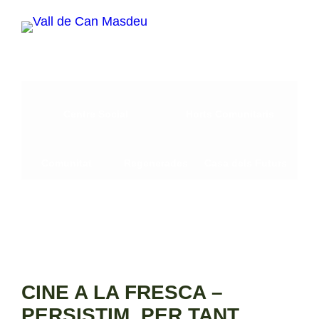
Vés
al
contingut
Centre Social
Horts Comunitaris
Comunitat
Regenerades
Casa dels Futurs
CINE A LA FRESCA –
PERSISTIM, PER TANT