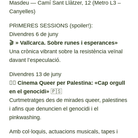
Masdeu — Camí Sant Llàtzer, 12 (Metro L3 –
Canyelles)
PRIMERES SESSIONS (spoiler!):
Divendres 6 de juny
🎬
» Vallcarca. Sobre runes i esperances»
Una crònica vibrant sobre la resistència veïnal
davant l’especulació.
Divendres 13 de juny
🏳‍🌈
Cinema Queer per Palestina: «Cap orgull
en el genocidi»
🇵🇸
Curtmetratges des de mirades queer, palestines
i afins que denuncien el genocidi i el
pinkwashing.
Amb col·loquis, actuacions musicals, tapes i