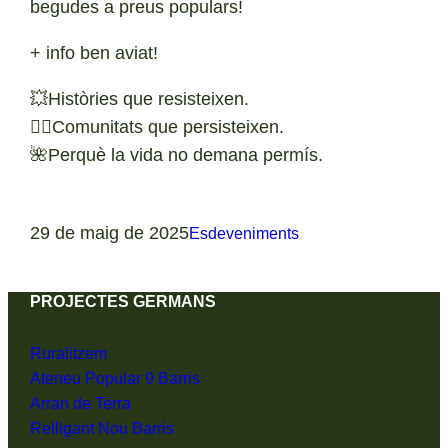
begudes a preus populars!
+ info ben aviat!
💥Històries que resisteixen.
✊🏽Comunitats que persisteixen.
🌺Perquè la vida no demana permís.⁩
29 de maig de 2025
Esdeveniments
PROJECTES GERMANS
Ruralitzem
Ateneu Popular 9 Barris
Arran de Terra
Relligant Nou Barris