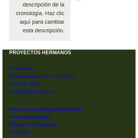
descripción de la
cronología. Haz clic
aquí para cambiar
esta descripción.
PROYECTOS HERMANOS
Ruralitzem
Ateneu popular de Nou Barris
Arran de Terra
Relligant Nou Barris
Veus per la sobirania alimentària
Futurs impossibles
Research & Degrowth
Remenat