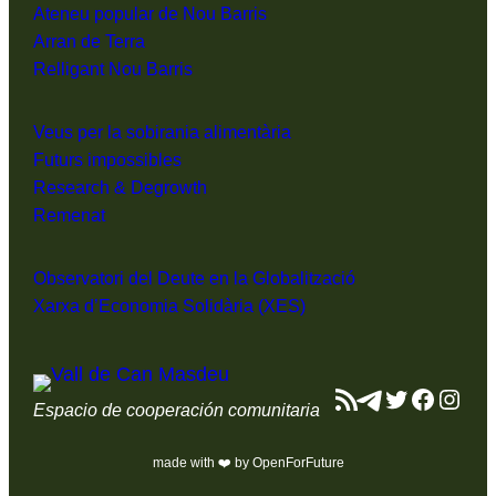
Ateneu popular de Nou Barris
Arran de Terra
Relligant Nou Barris
Veus per la sobirania alimentària
Futurs impossibles
Research & Degrowth
Remenat
Observatori del Deute en la Globalització
Xarxa d’Economia Solidària (XES)
Feed RSS
Telegram
Twitter
Facebo
Inst
Espacio de cooperación comunitaria
made with ❤️ by OpenForFuture