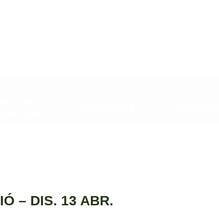
Q
Huertos
Comunidad
Regenera
unitarios
 – DIS. 13 ABR.