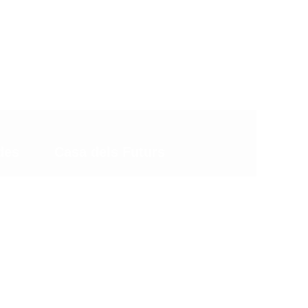
uién Somos
Que Queremos
Saber Más
Contacto
des
Casa dels Futurs