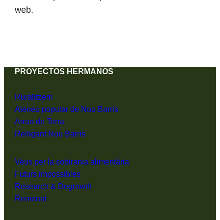
web.
PROYECTOS HERMANOS
Ruralitzem
Ateneu popular de Nou Barris
Arran de Terra
Relligant Nou Barris
Veus per la sobirania alimentària
Futurs impossibles
Research & Degrowth
Remenat