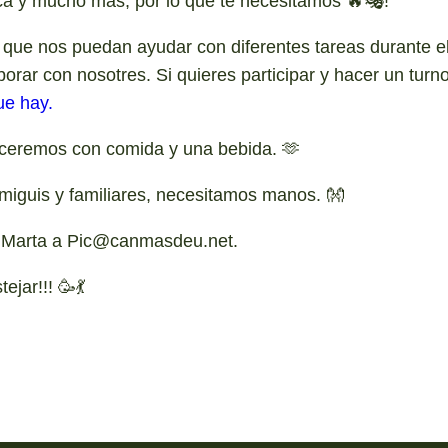
ca y mucho más, por lo que te necesitamos 🔥🎭!
que nos puedan ayudar con diferentes tareas durante e
borar con nosotres. Si quieres participar y hacer un tu
ue hay.
ceremos con comida y una bebida. 🫶
amiguis y familiares, necesitamos manos. 👐
n Marta a Pic@canmasdeu.net.
jar!!! 🥳💃