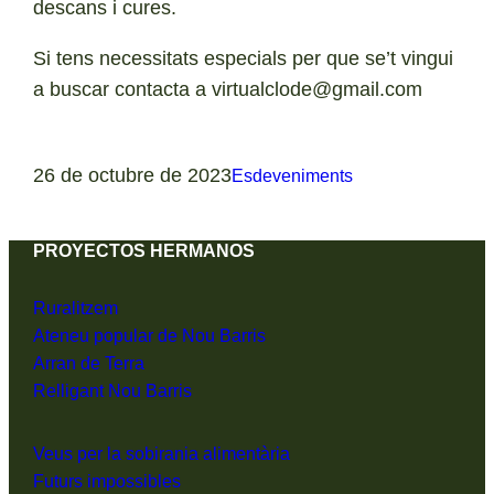
descans i cures.
Si tens necessitats especials per que se’t vingui
a buscar contacta a virtualclode@gmail.com
26 de octubre de 2023
Esdeveniments
PROYECTOS HERMANOS
Ruralitzem
Ateneu popular de Nou Barris
Arran de Terra
Relligant Nou Barris
Veus per la sobirania alimentària
Futurs impossibles