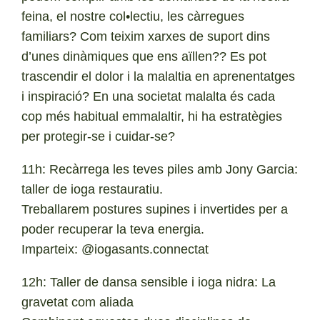
feina, el nostre col•lectiu, les càrregues
familiars? Com teixim xarxes de suport dins
d’unes dinàmiques que ens aïllen?? Es pot
trascendir el dolor i la malaltia en aprenentatges
i inspiració? En una societat malalta és cada
cop més habitual emmalaltir, hi ha estratègies
per protegir-se i cuidar-se?
11h: Recàrrega les teves piles amb Jony Garcia:
taller de ioga restauratiu.
Treballarem postures supines i invertides per a
poder recuperar la teva energia.
Imparteix: @iogasants.connectat
12h: Taller de dansa sensible i ioga nidra: La
gravetat com aliada